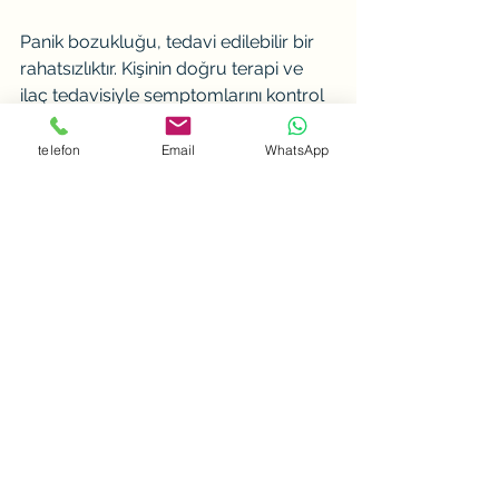
Panik bozukluğu, tedavi edilebilir bir 
rahatsızlıktır. Kişinin doğru terapi ve 
ilaç tedavisiyle semptomlarını kontrol 
altına alması mümkündür. Ayrıca 
kişinin yakın çevresinden alacağı 
telefon
Email
WhatsApp
destek ve anlayış da tedavi sürecinde 
önemli bir rol oynamaktadır. 
Unutulmamalıdır ki panik bozukluğu 
olan bireylerin de normal bir 
yaşamları olabilir, önemli olan doğru 
tedavi ve destek almaktır.