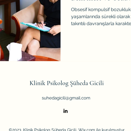
Obsesif kompulsif bozukluk 
yaşamlarında sürekli olarak
takıntılı davranışlarla karakter
Klinik Psikolog Şüheda Gicili
suhedagicili@gmail.com
©2023, Klinik Psikolog Şüheda Gicili. Wix.com ile kurulmuştur.