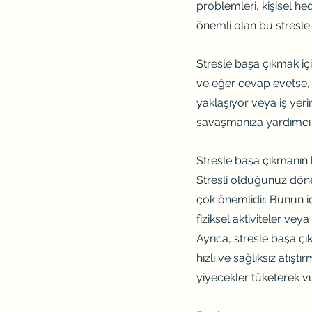
problemleri, kişisel he
önemli olan bu stresle 
Stresle başa çıkmak içi
ve eğer cevap evetse, ne
yaklaşıyor veya iş yerin
savaşmanıza yardımcı o
Stresle başa çıkmanın b
Stresli olduğunuz dön
çok önemlidir. Bunun iç
fiziksel aktiviteler vey
Ayrıca, stresle başa çı
hızlı ve sağlıksız atışt
yiyecekler tüketerek v