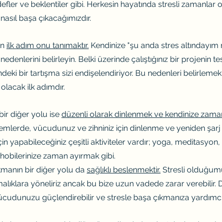
defler ve beklentiler gibi. Herkesin hayatında stresli zamanlar o
nasıl başa çıkacağımızdır.
n 
ilk adım onu tanımaktır.
 Kendinize "şu anda stres altındayım 
denlerini belirleyin. Belki üzerinde çalıştığınız bir projenin tes
deki bir tartışma sizi endişelendiriyor. Bu nedenleri belirlemek,
lacak ilk adımdır.
ir diğer yolu ise 
düzenli olarak dinlenmek ve kendinize zaman
emlerde, vücudunuz ve zihniniz için dinlenme ve yeniden şar
in yapabileceğiniz çeşitli aktiviteler vardır; yoga, meditasyon,
a hobilerinize zaman ayırmak gibi.
kmanın bir diğer yolu da 
sağlıklı beslenmektir.
 Stresli olduğum
ırmalıklara yöneliriz ancak bu bize uzun vadede zarar verebilir. D
ücudunuzu güçlendirebilir ve stresle başa çıkmanıza yardımcı o