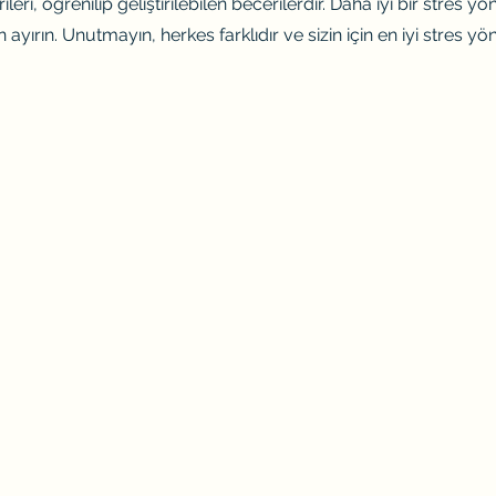
eri, öğrenilip geliştirilebilen becerilerdir. Daha iyi bir stres yön
ayırın. Unutmayın, herkes farklıdır ve sizin için en iyi stres yö