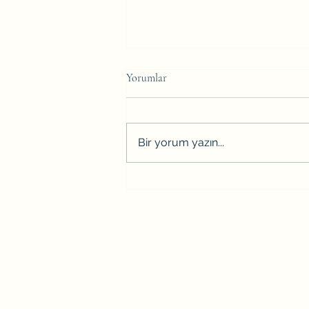
Yorumlar
Bir yorum yazın...
Duygusal Yeme Bozukluğunun
Psikolojik Kökenleri: Boşluğu
Yemekle Doldurmak