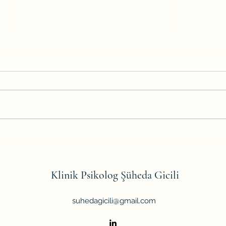
Nomofobi" ve Mikro-Süreksizlik:
Eko-A
Odaklanma Yetisini Kaybeden
Gelec
Zihnin İlişki Sınırları
Tutm
Klinik Psikolog Şüheda Gicili
suhedagicili@gmail.com