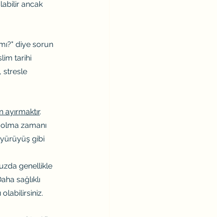
labilir ancak 
mı?" diye sorun 
lim tarihi 
 stresle 
 ayırmaktır
. 
j olma zamanı 
 yürüyüş gibi 
uzda genellikle 
aha sağlıklı 
labilirsiniz.