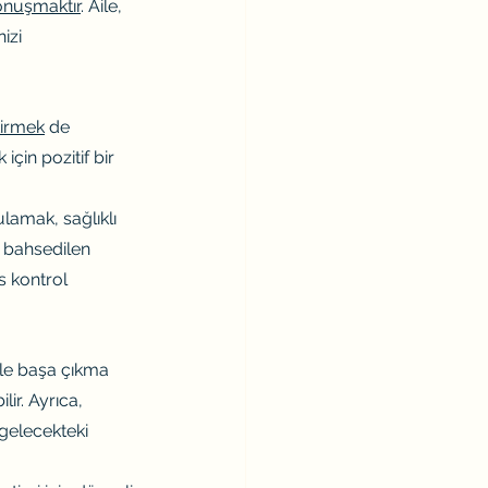
onuşmaktır
. Aile, 
izi 
tirmek
 de 
çin pozitif bir 
lamak, sağlıklı 
 bahsedilen 
s kontrol 
sle başa çıkma 
r. Ayrıca, 
gelecekteki 