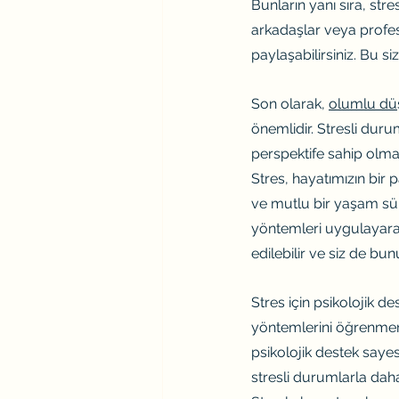
Bunların yanı sıra, str
arkadaşlar veya profesy
paylaşabilirsiniz. Bu s
Son olarak, 
olumlu düş
önemlidir. Stresli duru
perspektife sahip olma
Stres, hayatımızın bir 
ve mutlu bir yaşam sür
yöntemleri uygulayarak
edilebilir ve siz de bun
Stres için psikolojik d
yöntemlerini öğrenmeni
psikolojik destek sayes
stresli durumlarla daha 