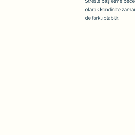
Stresle baş etme beceril
olarak kendinize zaman 
de farklı olabilir.