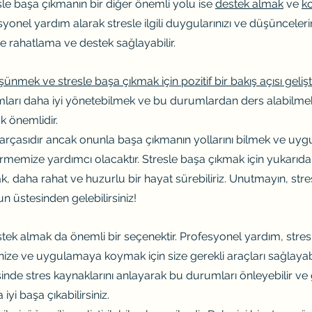
esle başa çıkmanın bir diğer önemli yolu ise 
destek almak
 ve 
k
onel yardım alarak stresle ilgili duygularınızı ve düşüncelerin
ize rahatlama ve destek sağlayabilir.
ünmek ve stresle başa çıkmak için pozitif bir bakış açısı geliş
mları daha iyi yönetebilmek ve bu durumlardan ders alabilmek i
k önemlidir.
parçasıdır ancak onunla başa çıkmanın yollarını bilmek ve uygu
memize yardımcı olacaktır. Stresle başa çıkmak için yukarıda
, daha rahat ve huzurlu bir hayat sürebiliriz. Unutmayın, stre
un üstesinden gelebilirsiniz!
estek almak da önemli bir seçenektir. Profesyonel yardım, stre
ze ve uygulamaya koymak için size gerekli araçları sağlayabili
inde stres kaynaklarını anlayarak bu durumları önleyebilir ve 
iyi başa çıkabilirsiniz.