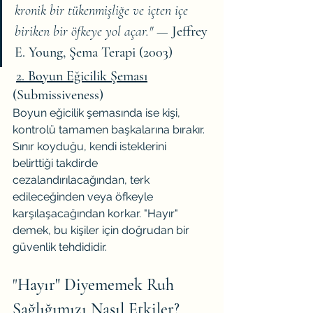
kronik bir tükenmişliğe ve içten içe 
biriken bir öfkeye yol açar."
 — 
Jeffrey 
E. Young, Şema Terapi (2003)
2. Boyun Eğicilik Şeması
(Submissiveness)
Boyun eğicilik şemasında ise kişi, 
kontrolü tamamen başkalarına bırakır. 
Sınır koyduğu, kendi isteklerini 
belirttiği takdirde 
cezalandırılacağından, terk 
edileceğinden veya öfkeyle 
karşılaşacağından korkar. "Hayır" 
demek, bu kişiler için doğrudan bir 
güvenlik tehdididir.
"
Hayır" Diyememek Ruh 
Sağlığımızı Nasıl Etkiler?