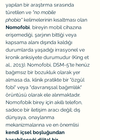
yapılan bir araştırma sırasında 
türetilen ve 
"no mobile 
phobia"
 kelimelerinin kısaltması olan 
Nomofobi
, bireyin mobil cihazına 
erişemediği, şarjının bittiği veya 
kapsama alanı dışında kaldığı 
durumlarda yaşadığı irrasyonel ve 
kronik anksiyete durumudur (King et 
al., 2013). Nomofobi, DSM-5'te henüz 
bağımsız bir bozukluk olarak yer 
almasa da, klinik pratikte bir "özgül 
fobi" veya "davranışsal bağımlılık" 
örüntüsü olarak ele alınmaktadır.
Nomofobik birey için akıllı telefon, 
sadece bir iletişim aracı değil; dış 
dünyaya, onaylanma 
mekanizmalarına ve en önemlisi 
kendi içsel boşluğundan 
kaçabileceği dijital bir 