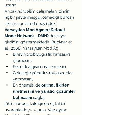
uzanır.
Ancak nörobilim çalışmaları, zihnin 
hiçbir şeyle meşgul olmadığı bu "can 
sıkıntısı" anlarında beyindeki 
Varsayılan Mod Ağının (Default 
Mode Network - DMN)
 devreye 
girdiğini göstermektedir (Buckner et 
al., 2008). Varsayılan Mod Ağı;
Bireyin otobiyografik hafızasını 
işlemesini,
Kendilik algısını inşa etmesini,
Geleceğe yönelik simülasyonlar 
yapmasını,
En önemlisi de 
orijinal fikirler 
üretmesini ve yaratıcı çözümler 
bulmasını
 sağlar.
Zihin her boş kaldığında dijital bir 
uyaranla doyurulursa, Varsayılan 