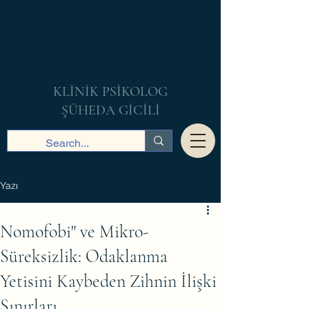
KLİNİK PSİKOLOG
ŞÜHEDA GİCİLİ
Yazı
Nomofobi" ve Mikro-
Süreksizlik: Odaklanma
Yetisini Kaybeden Zihnin İlişki
Sınırları